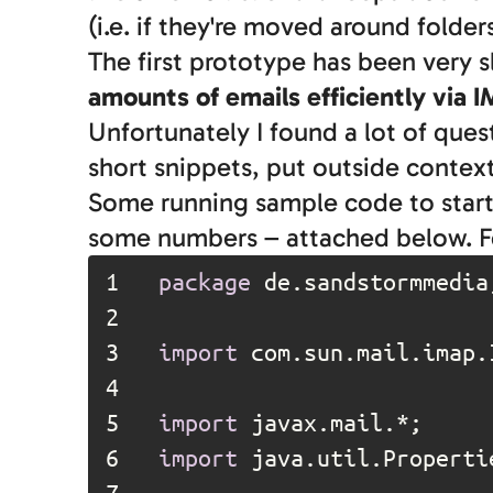
(i.e. if they're moved around folde
The first prototype has been very 
amounts of emails efficiently via 
Unfortunately I found a lot of qu
short snippets, put outside context
Some running sample code to start 
some numbers – attached below. Fee
1	
package
2	
3	
import
4	
5	
import
6	
import
7	