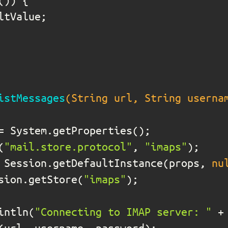
istMessages
(String url, String userna
=
(
"mail.store.protocol"
, 
"imaps"
 Session.getDefaultInstance(props, 
nu
sion.getStore(
"imaps"
rintln(
"Connecting to IMAP server: "