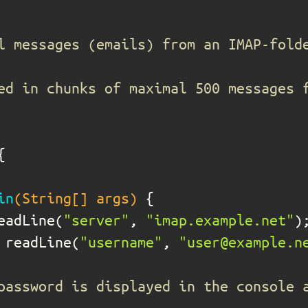
in
(String[] args)
eadLine(
"server"
, 
"imap.example.net"
 readLine(
"username"
, 
"user@example.n
password is displayed in the console 