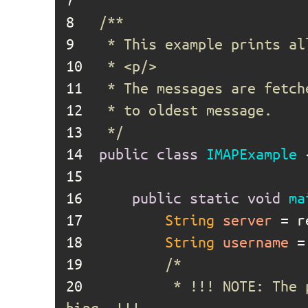
8	
9	
10	
11	
12	
13	
 */
14	
public
class
IMAPExample
15	
16	
public
static
void
ma
17	
String
server
=
 r
18	
String
username
=
19	
20	
		 * !!! 
NOTE:
 The 