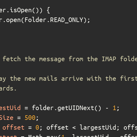
estUid
=
 folder.getUIDNext() - 
1
Size
=
500
offset
=
0
start
=
 Math.max(
1
, largestUid - offs