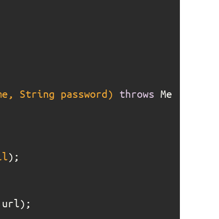
me, String password)
throws
 Me
ll