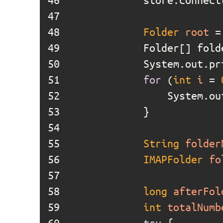
47	
48	
Folder
root
=
49	
50	
			System.out.p
51	
for
 (
int
i
=
52	
				System.
53	
54	
55	
String
folder
56	
IMAPFolder
fo
57	
58	
long
afterFol
59	
int
totalNumb
60	
try