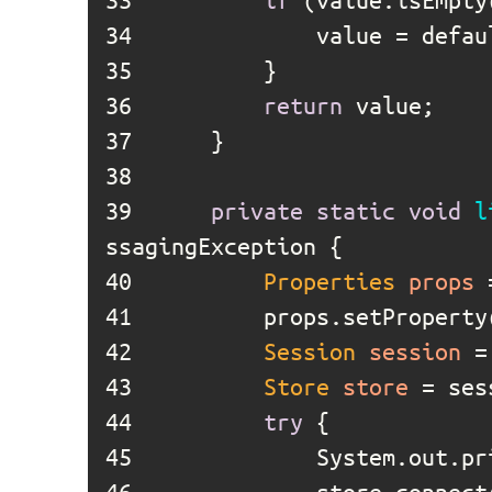
34	
35	
36	
return
37	
38	
39	
private
static
void
l
40	
Properties
props
41	
		props.setProperty
42	
Session
session
=
43	
Store
store
=
 ses
44	
try
45	
			System.out.p
46	