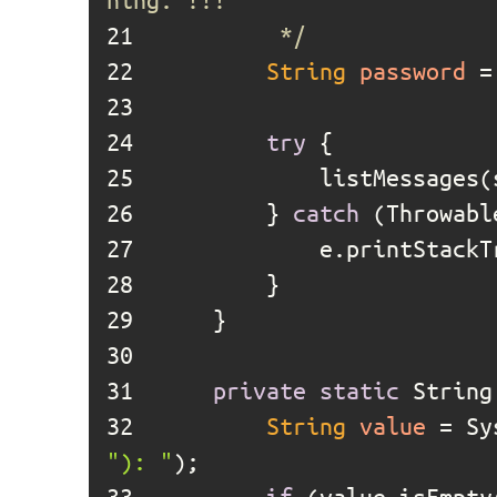
21	
		 */
22	
String
password
=
23	
24	
try
25	
26	
		} 
catch
27	
28	
29	
30	
31	
private
static
 String
32	
String
value
=
 Sy
"): "
33	
if