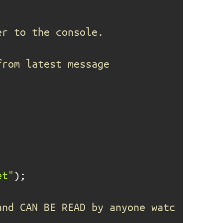
et"
and CAN BE READ by anyone watc