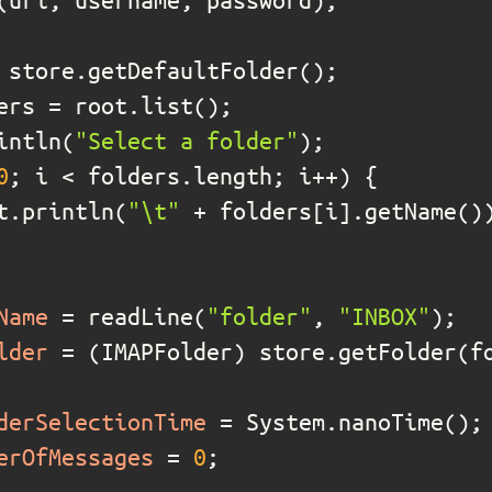
rintln(
"Select a folder"
0
out.println(
"\t"
Name
=
 readLine(
"folder"
, 
"INBOX"
lder
=
derSelectionTime
=
erOfMessages
=
0