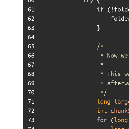
61	
if
62	
63	
64	
65	
66	
67	
68	
69	
70	
				 */
71	
long
larg
72	
int
chunk
73	
for
 (
long
74	
long