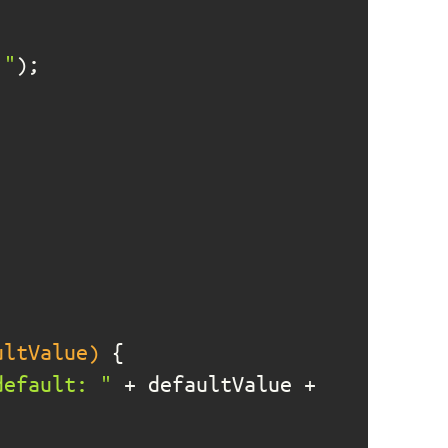
 "
ultValue)
default: "
 + defaultValue + 