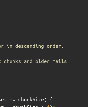
et - chunkSize + 
1