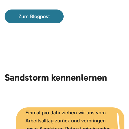
Zum Blogpost
Möchtest du externe Inhalte von
YouTube
laden?
Sandstorm kennenlernen
Ja
Einmal pro Jahr ziehen wir uns vom
Arbeitsalltag zurück und verbringen
unser Sandstorm Retreat miteinander –