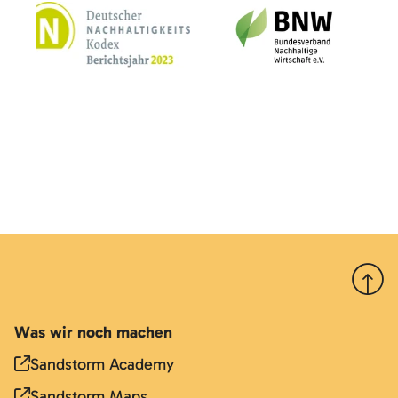
Nach 
Was wir noch machen
Sandstorm Academy
Sandstorm Maps