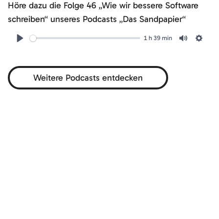
46
Höre dazu die Folge 46 „Wie wir bessere Software
schreiben“ unseres Podcasts „Das Sandpapier“
1 h 39 min
Play
Mute
Setti
Weitere Podcasts entdecken