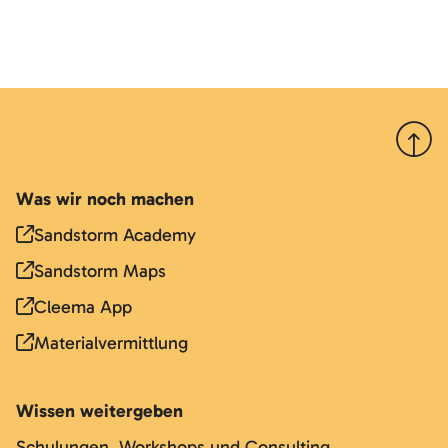
Nach 
Was wir noch machen
Sandstorm Academy
Sandstorm Maps
Cleema App
Materialvermittlung
Wissen weitergeben
Schulungen, Workshops und Consulting