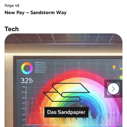
Folge 48
New Pay – Sandstorm Way
Tech
Zur n