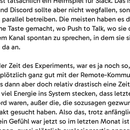
t tatsächlich ein Heimspiel für Slack. Das i
nd Discord sollte aber nicht wegfallen, so
 parallel betreiben. Die meisten haben es 
ine Taste gemacht, wo Push to Talk, wo sie
em Kanal spontan zu sprechen, in dem sie 
 da an.
er Zeit des Experiments, war es ja noch so,
t plötzlich ganz gut mit der Remote-Kommu
s dann aber doch relativ drastisch eine Zei
viel Energie ins System stecken, dass let
ord waren, außer die, die sozusagen gezwun
kt gesucht haben. Also das, trotz anfängli
Mein Gefühl war jetzt so im letzten Monat i