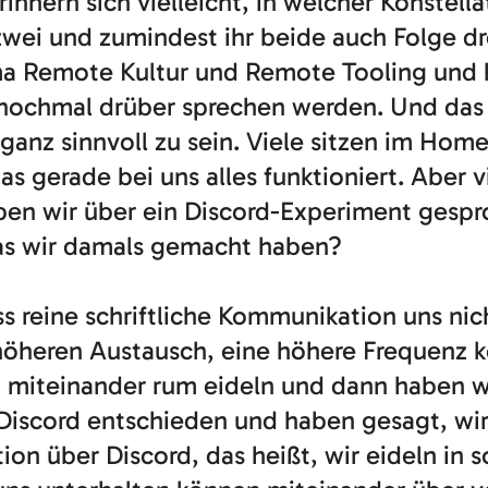
nern sich vielleicht, in welcher Konstell
wei und zumindest ihr beide auch Folge dr
a Remote Kultur und Remote Tooling und 
h nochmal drüber sprechen werden. Und das 
 ganz sinnvoll zu sein. Viele sitzen im Ho
s gerade bei uns alles funktioniert. Aber vi
ben wir über ein Discord-Experiment gespro
as wir damals gemacht haben?
 reine schriftliche Kommunikation uns nich
n höheren Austausch, eine höhere Frequen
h miteinander rum eideln und dann haben w
r Discord entschieden und haben gesagt, wi
on über Discord, das heißt, wir eideln in 