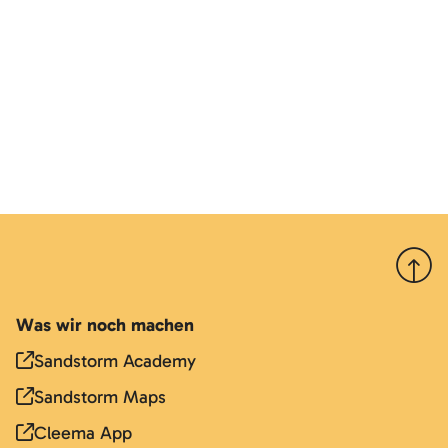
Nach 
Was wir noch machen
Sandstorm Academy
Sandstorm Maps
Cleema App