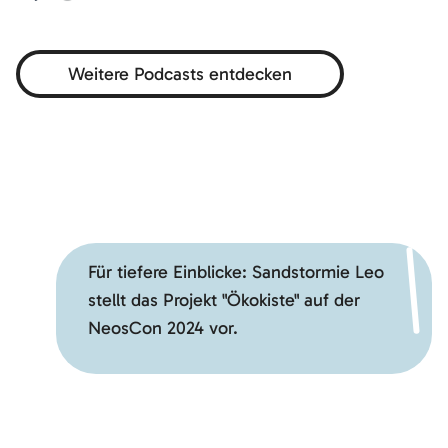
Play
Mute
Setti
Weitere Podcasts entdecken
Möchtest du externe Inhalte von
YouTube
laden?
Ja
Für tiefere Einblicke: Sandstormie Leo
stellt das Projekt "Ökokiste" auf der
NeosCon 2024 vor.