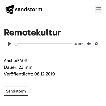
Me
Folge
3
Remotekultur
23 min
Play
Mute
Setti
AnchorFM
Dauer: 23 min
Veröffentlicht: 06.12.2019
Sandstorm