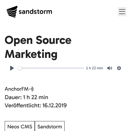
Me
Open Source
Marketing
1 h 22 min
Play
Mute
Setti
AnchorFM
Dauer: 1 h 22 min
Veröffentlicht: 16.12.2019
Neos CMS
Sandstorm