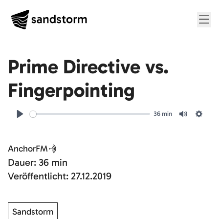
Me
Folge
6
Prime Directive vs.
Fingerpointing
36 min
Play
Mute
Setti
AnchorFM
Dauer: 36 min
Veröffentlicht: 27.12.2019
Sandstorm