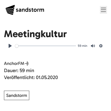
Me
Folge
24
Meetingkultur
59 min
Play
Mute
Setti
AnchorFM
Dauer: 59 min
Veröffentlicht: 01.05.2020
Sandstorm