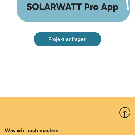
SOLARWATT Pro App
Projekt anfragen
Nach 
Was wir noch machen