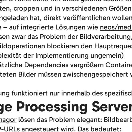
eiten, croppen und in verschiedenen Größen 
hgeladen hat, direkt veröffentlichen wollen
e – auf integrierte Lösungen wie
neos/med
en zwar das Problem der Bildverarbeitung,
 Bildoperationen blockieren den Hauptreques
lexität der Implementierung ungemein)
sätzliche Dependencies vergrößern Containe
eiteten Bilder müssen zwischengespeichert 
tung funktioniert nur innerhalb des spezifi
ge Processing Serve
magor
lösen das Problem elegant: Bildbearb
P-URLs angesteuert wird. Das bedeutet: