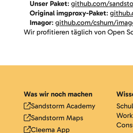
Unser Paket
:
github.com/sandsto
Original imgproxy-Paket
:
github
Imagor
:
github.com/cshum/imag
Wir profitieren täglich von Open So
Was wir noch machen
Wiss
Sandstorm Academy
Schu
Work
Sandstorm Maps
Cons
Cleema App