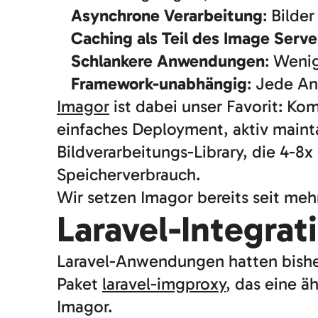
Asynchrone Verarbeitung
: Bilde
Caching als Teil des Image Serve
Schlankere Anwendungen
: Weni
Framework-unabhängig
: Jede A
Imagor
ist dabei unser Favorit: Ko
einfaches Deployment, aktiv maint
Bildverarbeitungs-Library, die 4-8
Speicherverbrauch.
Wir setzen Imagor bereits seit me
Laravel-Integrat
Laravel-Anwendungen hatten bisher
Paket
laravel-imgproxy
, das eine ä
Imagor.