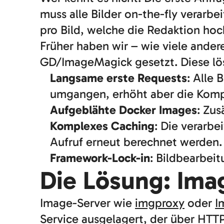
muss alle Bilder on-the-fly verarb
pro Bild, welche die Redaktion hoc
Früher haben wir – wie viele ander
GD/ImageMagick gesetzt. Diese lös
Langsame erste Requests
: Alle
umgangen, erhöht aber die Komp
Aufgeblähte Docker Images
: Zu
Komplexes Caching
: Die verarb
Aufruf erneut berechnet werden.
Framework-Lock-in
: Bildbearbei
Die Lösung: Ima
Image-Server wie
imgproxy
oder
I
Service ausgelagert, der über HTT