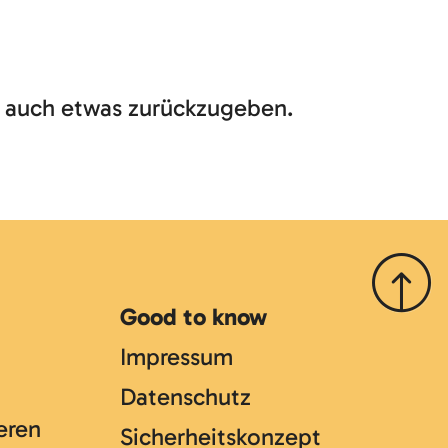
ch, auch etwas zurückzugeben.
Nach o
Good to know
Impressum
Datenschutz
eren
Sicherheitskonzept