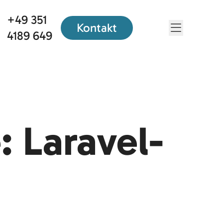
+49 351
Kontakt
Menü öf
4189 649
 Laravel-