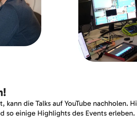
m!
 kann die Talks auf YouTube nachholen. Hie
Möchtest du externe Inhalte von
YouTube
laden?
 so einige Highlights des Events erleben.
Ja