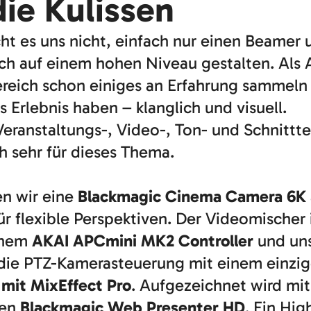
die Kulissen
cht es uns nicht, einfach nur einen Beamer 
h auf einem hohen Niveau gestalten. Als A
reich schon einiges an Erfahrung sammeln
 Erlebnis haben – klanglich und visuell.
Veranstaltungs-, Video-, Ton- und Schnitt
h sehr für dieses Thema.
en wir eine
Blackmagic Cinema Camera 6K
ür flexible Perspektiven. Der Videomischer 
einem
AKAI APCmini MK2 Controller
und uns
 die PTZ-Kamerasteuerung mit einem einzig
 mit MixEffect Pro
. Aufgezeichnet wird mi
nen
Blackmagic Web Presenter HD
. Ein Hig