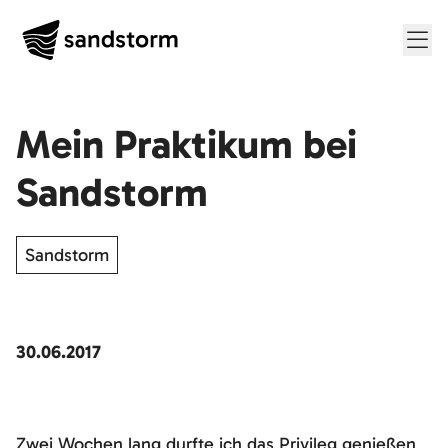
Me
Mein Praktikum bei
Sandstorm
Sandstorm
30.06.2017
Zwei Wochen lang durfte ich das Privileg genießen