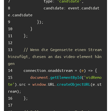
7	
type
: 
'candidate'
8	
candidate
: event.
candidat
e
.
candidate
9	
10	
11	
12	
13	
// Wenn die Gegenseite einen Stream 
hinzufügt, diesen an das video-element hän
gen
14	
   connection.
onaddstream
 = 
(
e
) =>
15	
document
.
getElementById
(
'vidRemo
te'
).
src
 = 
window
.
URL
.
createObjectURL
(e.
st
ream
16	
17	