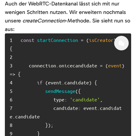
Auch der WebRTC-Datenkanal lässt sich mit nur
wenigen Schritten nutzen. Wir erweitern nochmals
unsere
createConnection
-Methode. Sie sieht nun so
aus:
1	
const
startConnection
 = (
isCreator
) => 
2	
3	
   connection.
onicecandidate
 = 
(
event
) 
=>
4	
if
 (event.
candidate
5	
sendMessage
6	
type
: 
'candidate'
7	
candidate
: event.
candidat
e
.
candidate
8	
9	