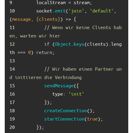
9	
10	
      socket.
emit
(
'join'
, 
'default'
, 
(
message, {clients}
) =>
11	
// Wenn wir keine Clients hab
en, warten wir hier
12	
if
 (
Object
.
keys
(clients).
leng
th
 === 
0
) 
return
13	
14	
// Wir haben einen Partner un
d initiieren die Verbindung
15	
sendMessage
16	
type
: 
'init'
17	
18	
createConnection
19	
startConnection
(
true
20	