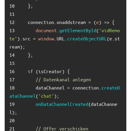
10	
11	
12	
   connection.
onaddstream
 = 
(
e
) =>
13	
document
.
getElementById
(
'vidRemo
te'
).
src
 = 
window
.
URL
.
createObjectURL
(e.
st
ream
14	
15	
16	
if
17	
// Datenkanal anlegen
18	
      dataChannel = connection.
createD
ataChannel
(
'chat'
19	
onDataChannelCreated
(dataChanne
20	
21	
// Offer verschicken