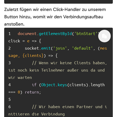
Zuletzt fügen wir einen Click-Handler zu unserem
Button hinzu, womit wir den Verbindungsaufbau
anstoßen.
1	
document
.
getElementById
(
'btnStart'
).
on
click
 = 
e
 =>
2	
   socket.
emit
(
'join'
, 
'default'
, 
(
mes
sage, {clients}
) =>
3	
// Wenn wir keine Clients haben, 
ist noch kein Teilnehmer außer uns da und 
wir warten
4	
if
 (
Object
.
keys
(clients).
length
=== 
0
) 
return
5	
6	
// Wir haben einen Partner und i
nitiieren die Verbindung