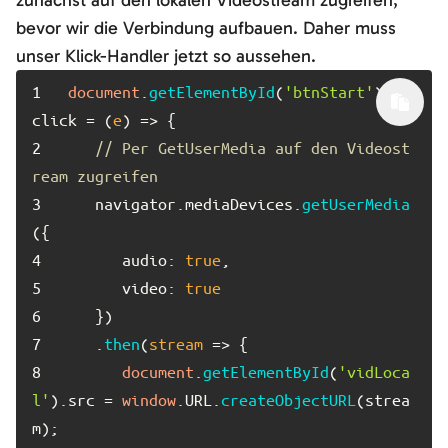
zunächst auf den lokalen Videostream zugreifen,
bevor wir die Verbindung aufbauen. Daher muss
unser Klick-Handler jetzt so aussehen.
1	
document
.
getElementById
(
'btnStart'
).
on
click
 = 
(
e
) =>
2	
// Per GetUserMedia auf den Videost
ream zugreifen
3	
   navigator.
mediaDevices
.
getUserMedia
4	
audio
: 
true
5	
video
: 
true
6	
7	
   .
then
(
stream
 =>
8	
document
.
getElementById
(
'vidLoca
l'
).
src
 = 
window
.
URL
.
createObjectURL
(strea