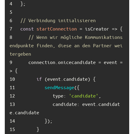
4	
5	
6	
// Verbindung initialisieren
7	
const
startConnection
8	
// Wenn wir mögliche Kommunikations
endpunkte finden, diese an den Partner wei
tergeben
9	
   connection.onicecandidate = event =
10	
if
11	
sendMessage
12	
type
: 
'candidate'
13	
candidate
: event.candidat
14	
15	