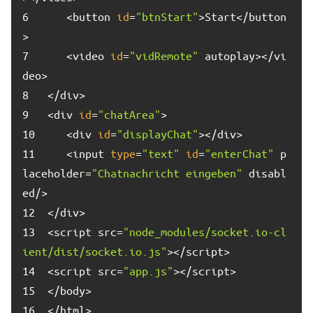
6	
   <button 
id
=
"btnStart"
>Start</button
7	
   <video 
id
=
"vidRemote"
 autoplay></vi
8	
9	
<div 
id
=
"chatArea"
10	
   <div 
id
=
"displayChat"
11	
   <input 
type
=
"text"
id
=
"enterChat"
 p
laceholder=
"Chatnachricht eingeben"
 disabl
12	
13	
<script src=
"node_modules/socket.io-cl
ient/dist/socket.io.js"
14	
<script src=
"app.js"
15	
16	
</html>