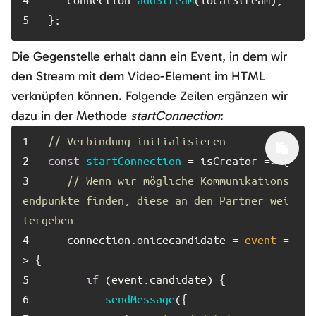
5	
};
Die Gegenstelle erhalt dann ein Event, in dem wir
den Stream mit dem Video-Element im HTML
verknüpfen können. Folgende Zeilen ergänzen wir
dazu in der Methode
startConnection
:
1	
// Verbindung initialisieren
2	
const
startConnection
3	
// Wenn wir mögliche Kommunikations
endpunkte finden, diese an den Partner wei
tergeben
4	
   connection.
onicecandidate
 = 
event
 =
>
5	
if
 (event.
candidate
6	
sendMessage