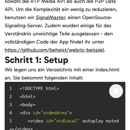
sowohl die RTP Media API als auch die P2P Data
API. Um die Komplexität ein wenig zu reduzieren,
benutzen wir
SignalMaster
, einen OpenSource-
Signaling-Server. Zudem wurden einige für das
Verständnis unwichtige Teile ausgelassen - den
vollständigen Code der App findet ihr unter
https://github.com/beheist/webrtc-beispiel
.
Schritt 1: Setup
Wir legen uns ein Verzeichnis mit einer index.html
an. Sie bekommt folgenden Inhalt:
1	
2	
3	
4	
<div 
id
=
"videoArea"
5	
   <video 
id
=
"vidLocal"
 autoplay muted