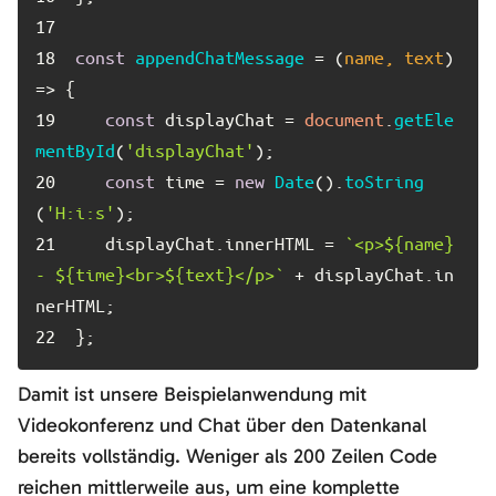
17	
18	
const
appendChatMessage
 = (
name, text
) 
19	
const
 displayChat = 
document
.
getEle
mentById
(
'displayChat'
20	
const
 time = 
new
Date
().
toString
(
'H:i:s'
21	
   displayChat.
innerHTML
 = 
`<p>
${name}
- 
${time}
<br>
${text}
</p>`
 + displayChat.
in
nerHTML
22	
};
Damit ist unsere Beispielanwendung mit
Videokonferenz und Chat über den Datenkanal
bereits vollständig. Weniger als 200 Zeilen Code
reichen mittlerweile aus, um eine komplette