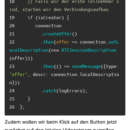
18	
// Falls wir der erste Teilnehmer s
ind, starten wir den Verbindungsaufbau
19	
if
20	
21	
        .
createOffer
22	
        .
then
(
offer
 =>
 connection.
setL
ocalDescription
(
new
RTCSessionDescription
23	
        .
then
(
() =>
sendMessage
({
type
: 
'offer'
, 
descr
: connection.
localDescriptio
n
24	
        .
catch
25	
26	
};
Zudem wollen wir beim Klick auf den Button jetzt