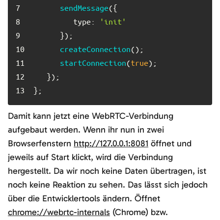
7	
sendMessage
8	
type
: 
'init'
9	
10	
createConnection
11	
startConnection
(
true
12	
13	
};
Damit kann jetzt eine WebRTC-Verbindung
aufgebaut werden. Wenn ihr nun in zwei
Browserfenstern
http://127.0.0.1:8081
öffnet und
jeweils auf Start klickt, wird die Verbindung
hergestellt. Da wir noch keine Daten übertragen, ist
noch keine Reaktion zu sehen. Das lässt sich jedoch
über die Entwicklertools ändern. Öffnet
chrome://webrtc-internals
(Chrome) bzw.