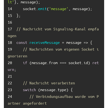
lt'
14	
   socket.
emit
(
'message'
15	
16	
17	
// Nachricht vom Signaling-Kanal empfa
ngen
18	
const
receiveMessage
19	
// Nachrichten vom eigenen Socket i
gnorieren
20	
if
 (message.
from
 === socket.
id
) 
ret
urn
21	
22	
// Nachricht verarbeiten
23	
switch
 (message.
type
24	
// Verbindungsaufbau wurde vom P
artner angefordert