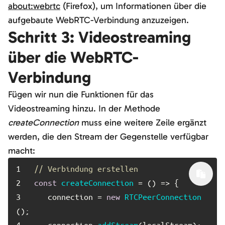
about:webrtc
(Firefox), um Informationen über die
aufgebaute WebRTC-Verbindung anzuzeigen.
Schritt 3: Videostreaming
über die WebRTC-
Verbindung
Fügen wir nun die Funktionen für das
Videostreaming hinzu. In der Methode
createConnection
muss eine weitere Zeile ergänzt
werden, die den Stream der Gegenstelle verfügbar
macht:
1	
// Verbindung erstellen
2	
const
createConnection
 = (
3	
   connection = 
new
RTCPeerConnection
4	
   connection.
addStream