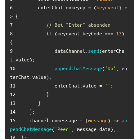
6	
      enterChat.
onkeyup
 = 
(
keyevent
) =
>
7	
// Bei "Enter" absenden
8	
if
 (keyevent.
keyCode
 === 
13
) 
9	
            dataChannel.
send
(enterCha
t.
value
10	
appendChatMessage
(
'Du'
, en
terChat.
value
11	
            enterChat.
value
 = 
''
12	
13	
14	
15	
   channel.
onmessage
 = 
(
message
) =>
ap
pendChatMessage
(
'Peer'
, message.
data
16	