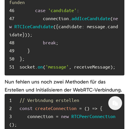
funden
46	
case
'candidate'
47	
         connection.
addIceCandidate
(
ne
w
RTCIceCandidate
({
candidate
: message.
cand
idate
48	
break
49	
50	
51	
socket.
on
(
'message'
, receiveMessage);
Nun fehlen uns noch zwei Methoden für das
Erstellen und Initialisieren der WebRTC-Verbindung.
1	
// Verbindung erstellen
2	
const
createConnection
3	
   connection = 
new
RTCPeerConnection