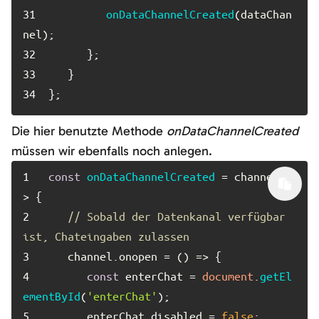
31	
onDataChannelCreated
(dataChan
32	
33	
34	
};
Die hier benutzte Methode
onDataChannelCreated
müssen wir ebenfalls noch anlegen.
1	
const
onDataChannelCreated
 = channel =
2	
// Sobald der Datenkanal verfügbar 
ist, Chateingaben zulassen
3	
   channel.
onopen
 = 
() =>
4	
const
 enterChat = 
document
.
getEl
ementById
(
'enterChat'
5	
      enterChat.
disabled
 = 
false