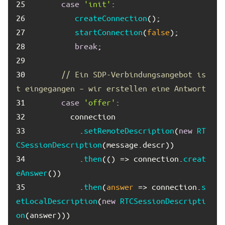
25	
case
'init'
26	
createConnection
27	
startConnection
(
false
28	
break
29	
30	
// Ein SDP-Verbindungsangebot is
t eingegangen – wir erstellen eine Antwort
31	
case
'offer'
32	
33	
          .
setRemoteDescription
(
new
RT
CSessionDescription
(message.
descr
34	
          .
then
(
() =>
 connection.
creat
eAnswer
35	
          .
then
(
answer
 =>
 connection.
s
etLocalDescription
(
new
RTCSessionDescripti
on