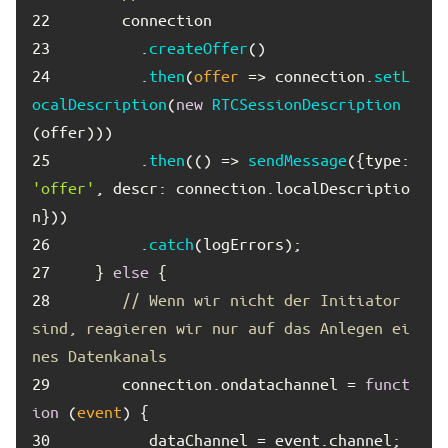
22	
23	
        .
createOffer
24	
        .
then
(
offer
 =>
 connection.
setL
ocalDescription
(
new
RTCSessionDescription
25	
        .
then
(
() =>
sendMessage
({
type
: 
'offer'
, 
descr
: connection.
localDescriptio
n
26	
        .
catch
27	
   } 
else
28	
// Wenn wir nicht der Initiator 
sind, reagieren wir nur auf das Anlegen ei
nes Datenkanals
29	
      connection.
ondatachannel
 = 
funct
ion
 (
event
30	
         dataChannel = event.
channel