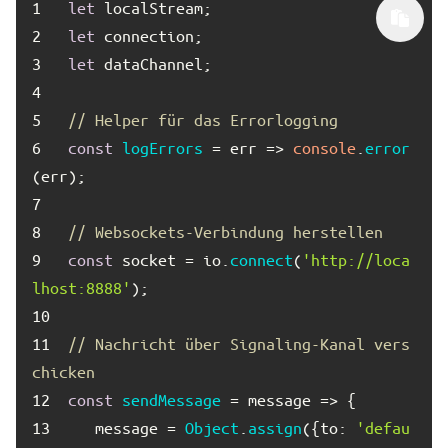
1	
let
2	
let
3	
let
4	
5	
// Helper für das Errorlogging
6	
const
logErrors
 = err => 
console
.
error
7	
8	
// Websockets-Verbindung herstellen
9	
const
 socket = io.
connect
(
'http://loca
lhost:8888'
10	
11	
// Nachricht über Signaling-Kanal vers
chicken
12	
const
sendMessage
13	
   message = 
Object
.
assign
({
to
: 
'defau