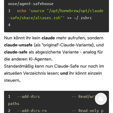
3	
echo
'source "/opt/homebrew/opt/claude
-safe/share/aliases.zsh"'
4	
Nun könnt ihr kein
claude
mehr aufrufen, sondern
claude-unsafe
(als "original"-Claude-Variante), und
claude-safe
als abgesicherte Variante - analog für
die anderen KI-Agenten.
Standardmäßig kann nun Claude-Safe nur noch im
aktuellen Verzeichnis lesen;
und
ihr könnt einzeln
steuern,
1	
--add-dirs              -- Read/write 
paths
2	
--add-dirs-ro           -- Read-only p