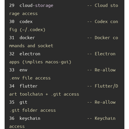
29	
cloud-
storage
-- Cloud sto
rage access
30	
codex                     
-- Codex con
fig (~/.codex)
31	
docker                    
-- Docker co
mmands and socket
32	
electron                  
-- Electron 
apps (implies macos-gui)
33	
env                       
-- Re-allow 
.env file access
34	
flutter                   
-- Flutter/D
art toolchain + .git access
35	
git                       
-- Re-allow 
.git folder access
36	
keychain                  
-- Keychain 
access