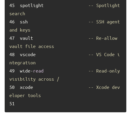
45	
spotlight                 
-- Spotlight 
search
46	
ssh                       
-- SSH agent 
and keys
47	
vault                     
-- Re-allow 
vault file access
48	
vscode                    
-- VS Code i
ntegration
49	
wide-
read
-- Read-only 
visibility across /
50	
xcode                     
-- Xcode dev
eloper tools
51	