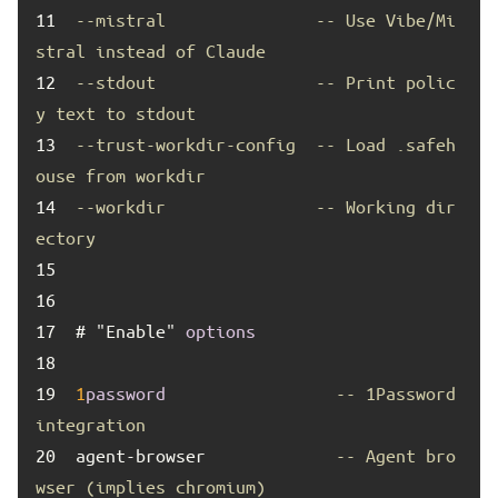
11	
--mistral               -- Use Vibe/Mi
stral instead of Claude
12	
--stdout                -- Print polic
y text to stdout
13	
--trust-workdir-config  -- Load .safeh
ouse from workdir
14	
--workdir               -- Working dir
ectory
15	
16	
17	
# "Enable" 
options
18	
19	
1
password
-- 1Password 
integration
20	
agent-browser             
-- Agent bro
wser (implies chromium)