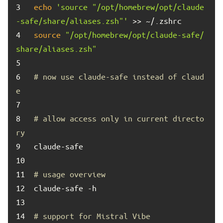
3	
echo
'source "/opt/homebrew/opt/claude
-safe/share/aliases.zsh"'
4	
source
"/opt/homebrew/opt/claude-safe/
share/aliases.zsh"
5	
6	
# now use claude-safe instead of claud
e
7	
8	
# allow access only in current directo
ry
9	
10	
11	
# usage overview
12	
13	
14	
# support for Mistral Vibe