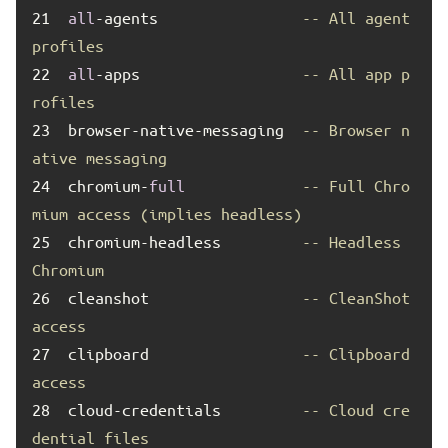
21	
all
-agents                
-- All agent 
profiles
22	
all
-apps                  
-- All app p
rofiles
23	
browser-native-messaging  
-- Browser n
ative messaging
24	
chromium-
full
-- Full Chro
mium access (implies headless)
25	
chromium-headless         
-- Headless 
Chromium
26	
cleanshot                 
-- CleanShot 
access
27	
clipboard                 
-- Clipboard 
access
28	
cloud-credentials         
-- Cloud cre
dential files