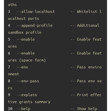
aths
3	
--allow-localhost       -- Whitelist l
ocalhost ports
4	
--append-profile        -- Additional 
sandbox profile
5	
--enable                -- Enable feat
ures
6	
--enable                -- Enable feat
ures (space form)
7	
--env                   -- Pass enviro
nment
8	
--env-pass              -- Pass env va
rs
9	
--explain               -- Print effec
tive grants summary
10	
--help                  -- Show help