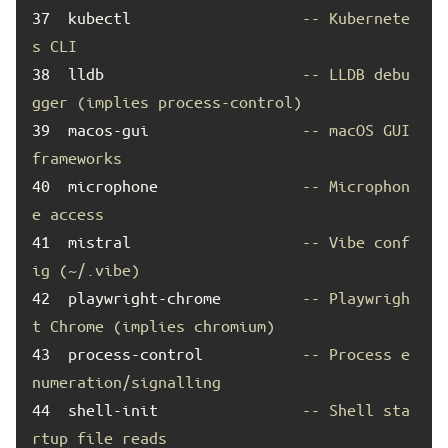
37	
kubectl                   
-- Kubernete
s CLI
38	
lldb                      
-- LLDB debu
gger (implies process-control)
39	
macos-gui                 
-- macOS GUI 
frameworks
40	
microphone                
-- Microphon
e access
41	
mistral                   
-- Vibe conf
ig (~/.vibe)
42	
playwright-chrome         
-- Playwrigh
t Chrome (implies chromium)
43	
process-control           
-- Process e
numeration/signalling
44	
shell-init                
-- Shell sta
rtup file reads