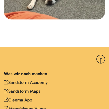
Nach 
Was wir noch machen
Sandstorm Academy
Sandstorm Maps
Cleema App
Materialvermittlung