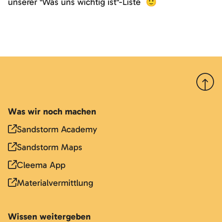
unserer "Was uns wichtig ist"-Liste 🙂
Nach 
Was wir noch machen
Sandstorm Academy
Sandstorm Maps
Cleema App
Materialvermittlung
Wissen weitergeben