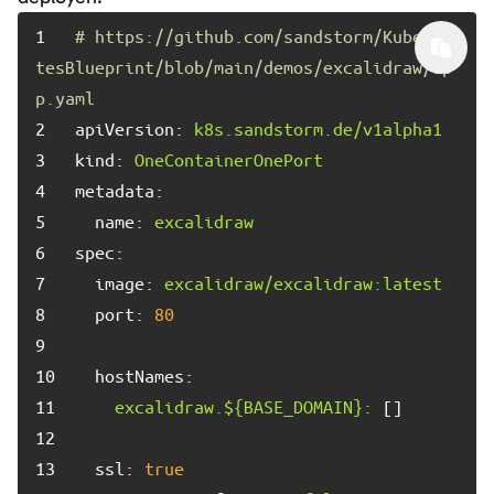
1	
# https://github.com/sandstorm/Kuberne
tesBlueprint/blob/main/demos/excalidraw/ap
p.yaml
2	
apiVersion:
k8s.sandstorm.de/v1alpha1
3	
kind:
OneContainerOnePort
4	
metadata:
5	
name:
excalidraw
6	
spec:
7	
image:
excalidraw/excalidraw:latest
8	
port:
80
9	
10	
hostNames:
11	
excalidraw.${BASE_DOMAIN}:
12	
13	
ssl:
true