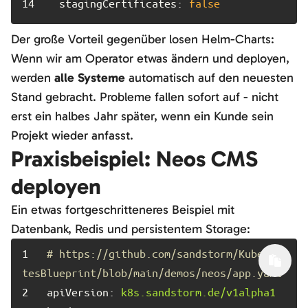
14	
stagingCertificates:
false
Der große Vorteil gegenüber losen Helm-Charts:
Wenn wir am Operator etwas ändern und deployen,
werden
alle Systeme
automatisch auf den neuesten
Stand gebracht. Probleme fallen sofort auf - nicht
erst ein halbes Jahr später, wenn ein Kunde sein
Projekt wieder anfasst.
Praxisbeispiel: Neos CMS
deployen
Ein etwas fortgeschritteneres Beispiel mit
Datenbank, Redis und persistentem Storage:
1	
# https://github.com/sandstorm/Kuberne
tesBlueprint/blob/main/demos/neos/app.yaml
2	
apiVersion:
k8s.sandstorm.de/v1alpha1