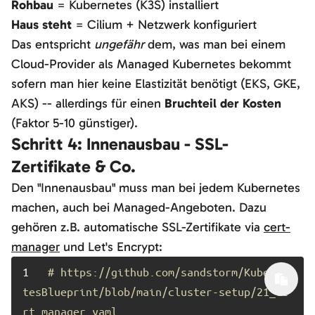
Rohbau
= Kubernetes (K3S) installiert
Haus steht
= Cilium + Netzwerk konfiguriert
Das entspricht
ungefähr
dem, was man bei einem
Cloud-Provider als Managed Kubernetes bekommt
sofern man hier keine Elastizität benötigt (EKS, GKE,
AKS) -- allerdings für einen
Bruchteil der Kosten
(Faktor 5-10 günstiger).
Schritt 4: Innenausbau - SSL-
Zertifikate & Co.
Den "Innenausbau" muss man bei jedem Kubernetes
machen, auch bei Managed-Angeboten. Dazu
gehören z.B. automatische SSL-Zertifikate via
cert-
manager
und Let's Encrypt:
1	
# https://github.com/sandstorm/Kuberne
tesBlueprint/blob/main/cluster-setup/21_ce
rt_manager.yaml