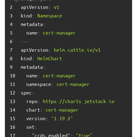
2	
apiVersion:
v1
3	
kind:
Namespace
4	
metadata:
5	
name:
cert-manager
6	
---
7	
apiVersion:
helm.cattle.io/v1
8	
kind:
HelmChart
9	
metadata:
10	
name:
cert-manager
11	
namespace:
cert-manager
12	
spec:
13	
repo:
https://charts.jetstack.io
14	
chart:
cert-manager
15	
version:
'1.19.2'
16	
set:
17	
"crds.enabled":
"true"