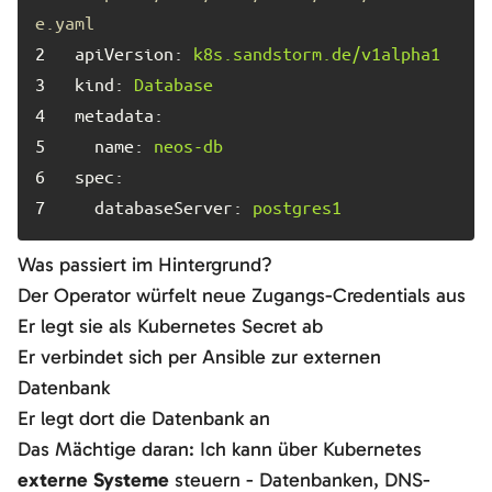
e.yaml
2	
apiVersion:
k8s.sandstorm.de/v1alpha1
3	
kind:
Database
4	
metadata:
5	
name:
neos-db
6	
spec:
7	
databaseServer:
postgres1
Was passiert im Hintergrund?
Der Operator würfelt neue Zugangs-Credentials aus
Er legt sie als Kubernetes Secret ab
Er verbindet sich per Ansible zur externen
Datenbank
Er legt dort die Datenbank an
Das Mächtige daran: Ich kann über Kubernetes
externe Systeme
steuern - Datenbanken, DNS-