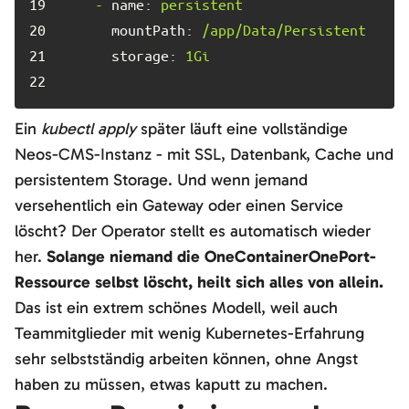
19	
-
name:
persistent
20	
mountPath:
/app/Data/Persistent
21	
storage:
1Gi
22	
Ein
kubectl apply
später läuft eine vollständige
Neos-CMS-Instanz - mit SSL, Datenbank, Cache und
persistentem Storage. Und wenn jemand
versehentlich ein Gateway oder einen Service
löscht? Der Operator stellt es automatisch wieder
her.
Solange niemand die OneContainerOnePort-
Ressource selbst löscht, heilt sich alles von allein.
Das ist ein extrem schönes Modell, weil auch
Teammitglieder mit wenig Kubernetes-Erfahrung
sehr selbstständig arbeiten können, ohne Angst
haben zu müssen, etwas kaputt zu machen.