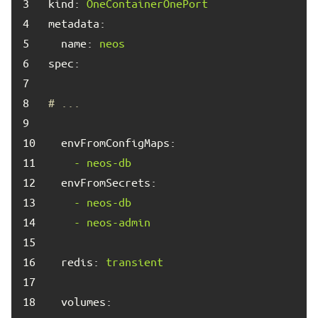
3	
kind:
OneContainerOnePort
4	
metadata:
5	
name:
neos
6	
spec:
7	
8	
# ...
9	
10	
envFromConfigMaps:
11	
-
neos-db
12	
envFromSecrets:
13	
-
neos-db
14	
-
neos-admin
15	
16	
redis:
transient
17	
18	
volumes: