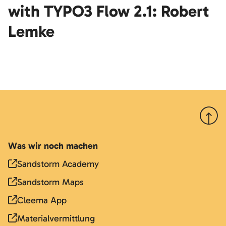
with TYPO3 Flow 2.1: Robert
Lemke
Nach 
Was wir noch machen
Sandstorm Academy
Sandstorm Maps
Cleema App
Materialvermittlung