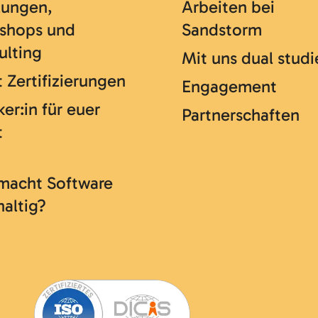
lungen,
Arbeiten bei
shops und
Sandstorm
ulting
Mit uns dual studi
 Zertifizierungen
Engagement
er:in für euer
Partnerschaften
t
macht Software
haltig?