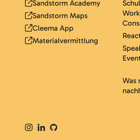
Sandstorm Academy
Schu
Work
Sandstorm Maps
Cons
Cleema App
React
Materialvermittlung
Speak
Even
Was 
nach