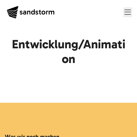
Me
Entwicklung/Animati
on
Was wir noch machen