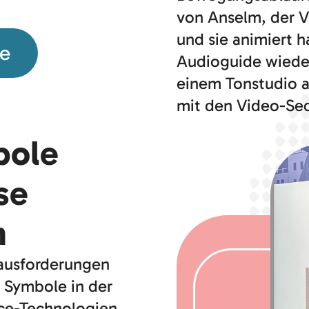
von Anselm, der V
und sie animiert h
te
Audioguide wieder
einem Tonstudio 
mit den Video-Seq
bole
se
n
rausforderungen
r Symbole in der
ce-Technologien