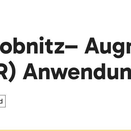
robnitz– Au
AR) Anwendu
d