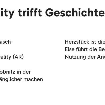
ty trifft Geschichte
sisch-
Herzstück ist di
Else führt die B
lity (AR)
Nutzung der An
obnitz in der
gänglicher machen