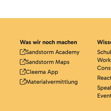
Was wir noch machen
Wiss
Sandstorm Academy
Schu
Work
Sandstorm Maps
Cons
Cleema App
React
Materialvermittlung
Speak
Even