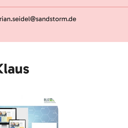
orian.seidel@sandstorm.de
Klaus