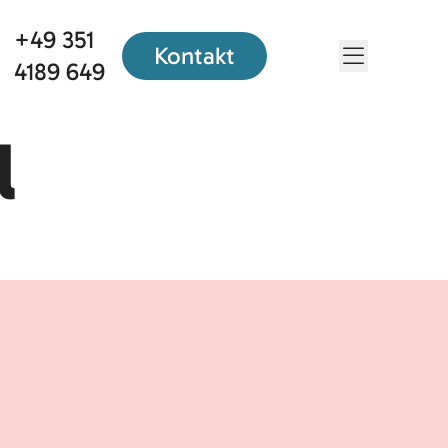
+49 351
Kontakt
Menü öf
4189 649
l