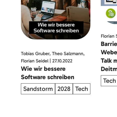
Florian 
Barrie
Weben
Tobias Gruber, Theo Salzmann,
Talk 
Florian Seidel
|
27.10.2022
Wie wir bessere
Deitm
Software schreiben
Tech
Sandstorm
2028
Tech