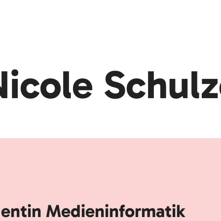
icole Schul
entin Medieninformatik