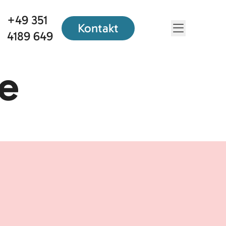
+49 351
Kontakt
Menü öf
4189 649
ze