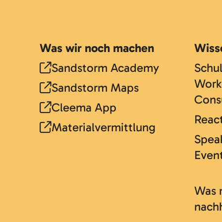
Was wir noch machen
Wiss
Sandstorm Academy
Schu
Work
Sandstorm Maps
Cons
Cleema App
React
Materialvermittlung
Speak
Even
Was 
nach