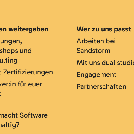
en weitergeben
Wer zu uns passt
lungen,
Arbeiten bei
shops und
Sandstorm
ulting
Mit uns dual studi
 Zertifizierungen
Engagement
er:in für euer
Partnerschaften
t
macht Software
haltig?