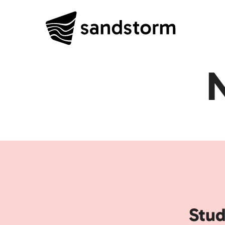
N
Stud