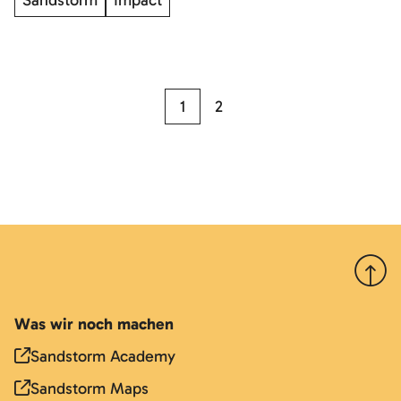
Sandstorm
Impact
1
2
Nach 
Was wir noch machen
Sandstorm Academy
Sandstorm Maps