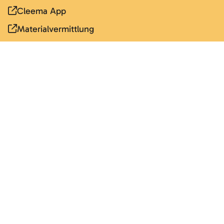
Cleema App
Materialvermittlung
Wissen weitergeben
Schulungen, Workshops und Consulting
React Zertifizierungen
Speaker:in für euer Event
Was macht Software nachhaltig?
Wer zu uns passt
Arbeiten bei Sandstorm